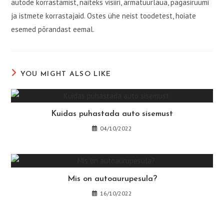
autode korrastamist, näiteks visiiri, armatuurlaua, pagasiruumi
ja istmete korrastajaid. Ostes ühe neist toodetest, hoiate
esemed põrandast eemal.
YOU MIGHT ALSO LIKE
Kuidas puhastada auto sisemust
04/10/2022
Mis on autoaurupesula?
16/10/2022