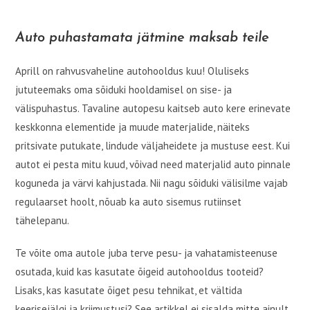
Auto puhastamata jätmine maksab teile
Aprill on rahvusvaheline autohooldus kuu! Oluliseks
jututeemaks oma sõiduki hooldamisel on sise- ja
välispuhastus. Tavaline autopesu kaitseb auto kere erinevate
keskkonna elementide ja muude materjalide, näiteks
pritsivate putukate, lindude väljaheidete ja mustuse eest. Kui
autot ei pesta mitu kuud, võivad need materjalid auto pinnale
koguneda ja värvi kahjustada. Nii nagu sõiduki välisilme vajab
regulaarset hoolt, nõuab ka auto sisemus rutiinset
tähelepanu.
Te võite oma autole juba terve pesu- ja vahatamisteenuse
osutada, kuid kas kasutate õigeid autohooldus tooteid?
Lisaks, kas kasutate õiget pesu tehnikat, et vältida
keerisejälgi ja kriimustusi? See artikkel ei sisalda mitte ainult