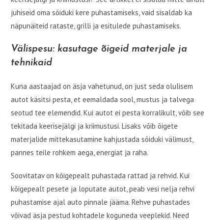
juhiseid oma sõiduki kere puhastamiseks, vaid sisaldab ka
näpunäiteid rataste, grilli ja esitulede puhastamiseks.
Välispesu: kasutage õigeid materjale ja
tehnikaid
Kuna aastaajad on äsja vahetunud, on just seda olulisem
autot käsitsi pesta, et eemaldada sool, mustus ja talvega
seotud tee elemendid. Kui autot ei pesta korralikult, võib see
tekitada keerisejälgi ja kriimustusi. Lisaks võib õigete
materjalide mittekasutamine kahjustada sõiduki välimust,
pannes teile rohkem aega, energiat ja raha.
Soovitatav on kõigepealt puhastada rattad ja rehvid. Kui
kõigepealt pesete ja loputate autot, peab vesi nelja rehvi
puhastamise ajal auto pinnale jääma. Rehve puhastades
võivad äsja pestud kohtadele koguneda veeplekid. Need