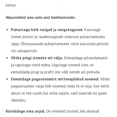
kohta.
Näpunäiteid oma auto eest hoolitsemiseks:
Puhastage kõik nurgad ja nurgatagused.
Kasutage
trimmi joonte ja raadionuppude ümbruse puhastamiseks
lappi. Õhutusavade puhastamiseks võite kasutada pintslit
või vahupintslit.
Võtke prügi istmete alt välja.
Eemaldage põrandamatid
ja raputage need maha. Liigutage istmeid üles, et
eemaldada prügi ja praht, mis võib nende all peituda.
Eemaldage pagasiruumist mittevajalikud esemed.
Võtke
pagasiruumist välja kõik esemed, mida te ei vaja. See mitte
ainult ei tee ruumi, kui seda vajate, vaid säästab ka gaasi
läbisõitu.
Korraldage oma asjad.
On mitmeid tooteid, mis aitavad