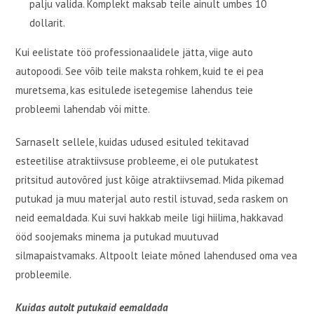
palju valida. Komplekt maksab teile ainult umbes 10
dollarit.
Kui eelistate töö professionaalidele jätta, viige auto
autopoodi. See võib teile maksta rohkem, kuid te ei pea
muretsema, kas esitulede isetegemise lahendus teie
probleemi lahendab või mitte.
Sarnaselt sellele, kuidas udused esituled tekitavad
esteetilise atraktiivsuse probleeme, ei ole putukatest
pritsitud autovõred just kõige atraktiivsemad. Mida pikemad
putukad ja muu materjal auto restil istuvad, seda raskem on
neid eemaldada. Kui suvi hakkab meile ligi hiilima, hakkavad
ööd soojemaks minema ja putukad muutuvad
silmapaistvamaks. Altpoolt leiate mõned lahendused oma vea
probleemile.
Kuidas autolt putukaid eemaldada