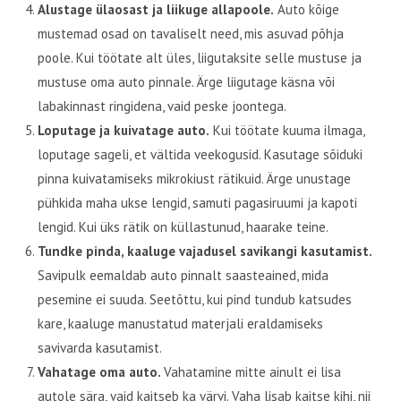
Alustage ülaosast ja liikuge allapoole.
Auto kõige
mustemad osad on tavaliselt need, mis asuvad põhja
poole. Kui töötate alt üles, liigutaksite selle mustuse ja
mustuse oma auto pinnale. Ärge liigutage käsna või
labakinnast ringidena, vaid peske joontega.
Loputage ja kuivatage auto.
Kui töötate kuuma ilmaga,
loputage sageli, et vältida veekogusid. Kasutage sõiduki
pinna kuivatamiseks mikrokiust rätikuid. Ärge unustage
pühkida maha ukse lengid, samuti pagasiruumi ja kapoti
lengid. Kui üks rätik on küllastunud, haarake teine.
Tundke pinda, kaaluge vajadusel savikangi kasutamist.
Savipulk eemaldab auto pinnalt saasteained, mida
pesemine ei suuda. Seetõttu, kui pind tundub katsudes
kare, kaaluge manustatud materjali eraldamiseks
savivarda kasutamist.
Vahatage oma auto.
Vahatamine mitte ainult ei lisa
autole sära, vaid kaitseb ka värvi. Vaha lisab kaitse kihi, nii