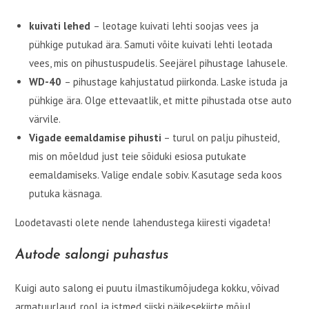
kuivati lehed
– leotage kuivati lehti soojas vees ja
pühkige putukad ära. Samuti võite kuivati lehti leotada
vees, mis on pihustuspudelis. Seejärel pihustage lahusele.
WD-40
– pihustage kahjustatud piirkonda. Laske istuda ja
pühkige ära. Olge ettevaatlik, et mitte pihustada otse auto
värvile.
Vigade eemaldamise pihusti
– turul on palju pihusteid,
mis on mõeldud just teie sõiduki esiosa putukate
eemaldamiseks. Valige endale sobiv. Kasutage seda koos
putuka käsnaga.
Loodetavasti olete nende lahendustega kiiresti vigadeta!
Autode salongi puhastus
Kuigi auto salong ei puutu ilmastikumõjudega kokku, võivad
armatuurlaud, rool ja istmed siiski päikesekiirte mõjul