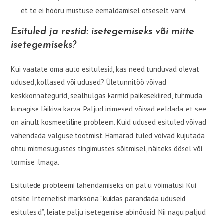
et te ei hõõru mustuse eemaldamisel otseselt värvi.
Esituled ja restid: isetegemiseks või mitte
isetegemiseks?
Kui vaatate oma auto esitulesid, kas need tunduvad olevat
udused, kollased või udused? Ületunnitöö võivad
keskkonnategurid, sealhulgas karmid päikesekiired, tuhmuda
kunagise läikiva karva. Paljud inimesed võivad eeldada, et see
on ainult kosmeetiline probleem. Kuid udused esituled võivad
vähendada valguse tootmist. Hämarad tuled võivad kujutada
ohtu mitmesugustes tingimustes sõitmisel, näiteks öösel või
tormise ilmaga.
Esitulede probleemi lahendamiseks on palju võimalusi. Kui
otsite Internetist märksõna “kuidas parandada uduseid
esitulesid”, leiate palju isetegemise abinõusid. Nii nagu paljud