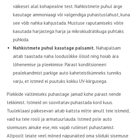
väikesel alal kohapealne test. Nahkistmete puhul ärge
kasutage ammoniaagi või valgendiga puhastuslahust, kuna
see võib nahka kahjustada. Mustuse raputamiseks võite
kasutada harjastega harja ja mikrokiudrätikuga puhtaks
pühkida.
Nahkistmete puhul kasutage palsamit.
Nahapalsam
aitab taastada naha looduslikke õlisid ning hoiab ära
lõhenemise ja pleekimise. Pärast konditsioneeri
pealekandmist parkige auto kaheteistkümneks tunniks
varju, et istmed ei puutuks kokku UV-kiirgusega.
Plekkide vältimiseks puhastage jamad kohe pärast nende
tekkimist. Istmeid on soovitatav puhastada kord kuus.
Tuuleklaasi päikesevari aitab kaitsta mitte ainult teie istmeid,
vaid ka teie rooli ja armatuurlauda. Istmed pole auto
sisemuses ainuke ese, mis vajab rutiinset puhastamist.
Altpoolt leiate veel mõned näpunäited oma sõiduki sisemuse