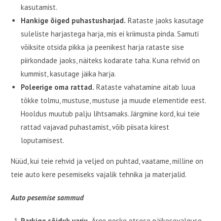
kasutamist.
Hankige õiged puhastusharjad.
Rataste jaoks kasutage
suleliste harjastega harja, mis ei kriimusta pinda. Samuti
võiksite otsida pikka ja peenikest harja rataste sise
piirkondade jaoks, näiteks kodarate taha. Kuna rehvid on
kummist, kasutage jäika harja.
Poleerige oma rattad.
Rataste vahatamine aitab luua
tõkke tolmu, mustuse, mustuse ja muude elementide eest.
Hooldus muutub palju lihtsamaks. Järgmine kord, kui teie
rattad vajavad puhastamist, võib piisata kiirest
loputamisest.
Nüüd, kui teie rehvid ja veljed on puhtad, vaatame, milline on
teie auto kere pesemiseks vajalik tehnika ja materjalid.
Auto pesemise sammud
Parkige sõiduk varju.
Ärge peske otsese päikesevalguse