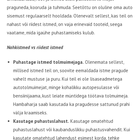
praguneda, kooruda ja tuhmuda. Seetõttu on oluline oma auto
sisemust regulaarselt hooldada. Olenevalt sellest, kas teil on
nahast või riidest istmed, on vaja erinevaid tooteid, seega
vaatame, mida igaühe puhastamiseks kulub.
Nahkistmed vs riidest istmed
Puhastage istmed tolmuimejaga.
Olenemata sellest,
millised istmed teil on, soovite eemaldada istme pragude
vahelt mustuse ja puru. Kui teil ei ole lisaseadmetega
autotolmuimejat, minge kohalikku autopesulasse või
bensiinijaama, kust leiate müntidega töötava tolmuimeja.
Hambaharja saab kasutada ka pragudesse sattunud prahi
välja kraamiseks.
Kasutage puhastuslahust.
Kasutage omatehtud
puhastuslahust või kaubanduslikku puhastusvahendit. Kui
kasutate omatehtud lahendust esimest korda, tehke