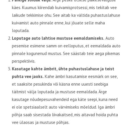
käes. Kuumus kiirendab kuivamisprotsessi, mis tekitab vee
laikude tekkimise ohu. See aitab ka vältida puhastuslahuse
kuivamist auto pinnale enne, kui jõuate selle maha
loputada.
Loputage auto lahtise mustuse eemaldamiseks.
Auto
pesemise esimene samm on eelloputus, et eemaldada auto
pinnale kogunenud mustus. See säästab teie aega pikemas
perspektiivis.
Kasutage kahte ämbrit, ühte puhastuslahuse ja teist
puhta vee jaoks.
Kahe ämbri kasutamise eesmärk on see,
et saaksite pesukinda või käsna enne uuesti seebiga
täitmist välja loputada ja mustuse eemaldada. Ärge
kasutage nõudepesuvahendeid ega käte seepi, kuna need
ei ole spetsiaalselt auto värvimiseks mõeldud. Iga ämbri
põhja saab sisestada liivakaitsed, mis aitavad hoida puhta
vee ülaosas ja mustuse põhjas.