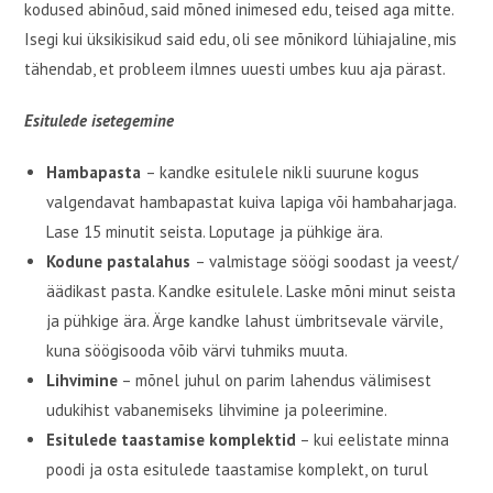
kodused abinõud, said mõned inimesed edu, teised aga mitte.
Isegi kui üksikisikud said edu, oli see mõnikord lühiajaline, mis
tähendab, et probleem ilmnes uuesti umbes kuu aja pärast.
Esitulede isetegemine
Hambapasta
– kandke esitulele nikli suurune kogus
valgendavat hambapastat kuiva lapiga või hambaharjaga.
Lase 15 minutit seista. Loputage ja pühkige ära.
Kodune pastalahus
– valmistage söögi soodast ja veest/
äädikast pasta. Kandke esitulele. Laske mõni minut seista
ja pühkige ära. Ärge kandke lahust ümbritsevale värvile,
kuna söögisooda võib värvi tuhmiks muuta.
Lihvimine
– mõnel juhul on parim lahendus välimisest
udukihist vabanemiseks lihvimine ja poleerimine.
Esitulede taastamise komplektid
– kui eelistate minna
poodi ja osta esitulede taastamise komplekt, on turul