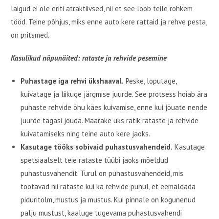
laigud ei ole eriti atraktiivsed, nii et see loob teile rohkem
tööd. Teine põhjus, miks enne auto kere rattaid ja rehve pesta,
on pritsmed.
Kasulikud näpunäited: rataste ja rehvide pesemine
Puhastage iga rehvi ükshaaval.
Peske, loputage,
kuivatage ja liikuge järgmise juurde. See protsess hoiab ära
puhaste rehvide õhu käes kuivamise, enne kui jõuate nende
juurde tagasi jõuda. Määrake üks rätik rataste ja rehvide
kuivatamiseks ning teine ​​auto kere jaoks.
Kasutage tööks sobivaid puhastusvahendeid.
Kasutage
spetsiaalselt teie rataste tüübi jaoks mõeldud
puhastusvahendit. Turul on puhastusvahendeid, mis
töötavad nii rataste kui ka rehvide puhul, et eemaldada
piduritolm, mustus ja mustus. Kui pinnale on kogunenud
palju mustust, kaaluge tugevama puhastusvahendi