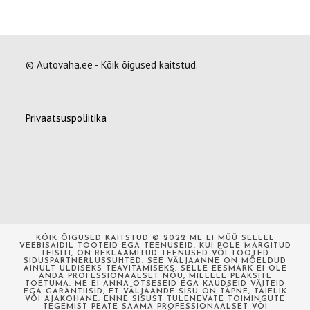
© Autovaha.ee - Kõik õigused kaitstud.
Privaatsuspoliitika
KÕIK ÕIGUSED KAITSTUD © 2022 ME EI MÜÜ SELLEL
VEEBISAIDIL TOOTEID EGA TEENUSEID. KUI POLE MÄRGITUD
TEISITI, ON REKLAAMITUD TEENUSED VÕI TOOTED
SIDUSPARTNERLUSSUHTED. SEE VÄLJAANNE ON MÕELDUD
AINULT ÜLDISEKS TEAVITAMISEKS. SELLE EESMÄRK EI OLE
ANDA PROFESSIONAALSET NÕU, MILLELE PEAKSITE
TOETUMA. ME EI ANNA OTSESEID EGA KAUDSEID VÄITEID
EGA GARANTIISID, ET VÄLJAANDE SISU ON TÄPNE, TÄIELIK
VÕI AJAKOHANE. ENNE SISUST TULENEVATE TOIMINGUTE
TEGEMIST PEATE SAAMA PROFESSIONAALSET VÕI